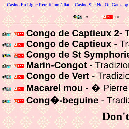
Casino En Ligne Retrait Immédiat
Casino Site Not On Gamstop
Tef
Pdf
Congo de Captieux 2
- 
Congo de Captieux
- T
Congo de St Symphor
Marin-Congot
- Tradizi
Congo de Vert
- Tradiz
Macarel mou
- � Pierr
Cong�-beguine
- Trad
Don't