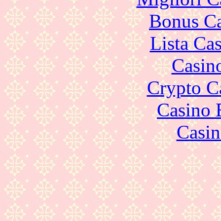
Bonus Ca
Lista Ca
Casin
Crypto C
Casino 
Casin