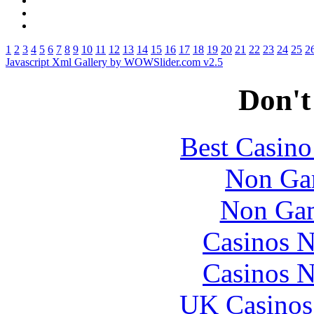
1
2
3
4
5
6
7
8
9
10
11
12
13
14
15
16
17
18
19
20
21
22
23
24
25
2
Javascript Xml Gallery by WOWSlider.com v2.5
Don't
Best Casin
Non Ga
Non Gam
Casinos 
Casinos 
UK Casinos