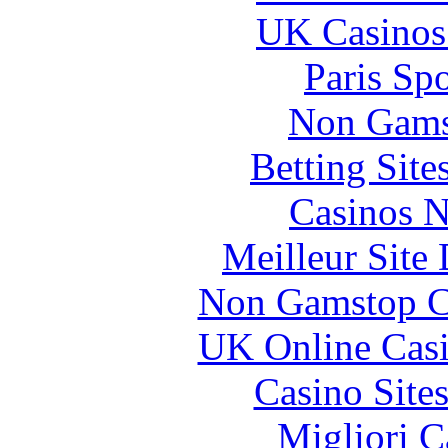
UK Casinos
Paris Sp
Non Gams
Betting Sit
Casinos 
Meilleur Site
Non Gamstop C
UK Online Cas
Casino Site
Migliori 