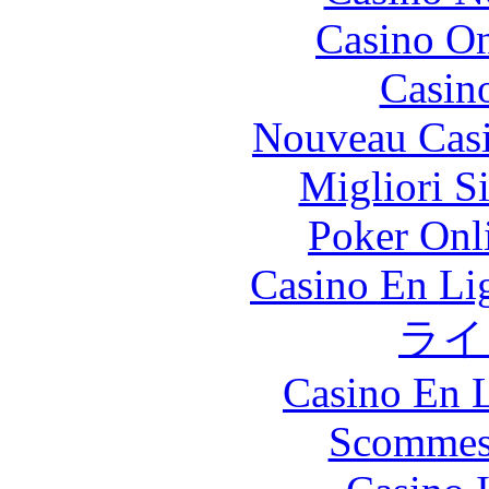
Casino O
Casin
Nouveau Casi
Migliori S
Poker Onli
Casino En Li
ライ
Casino En L
Scommes