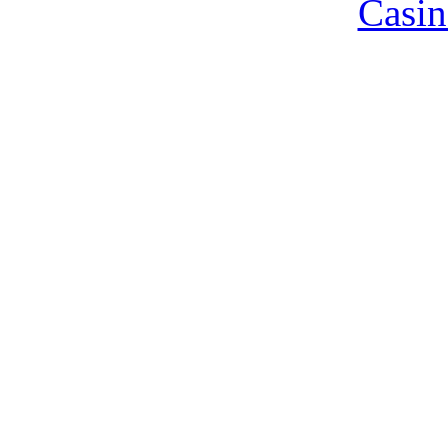
Casin