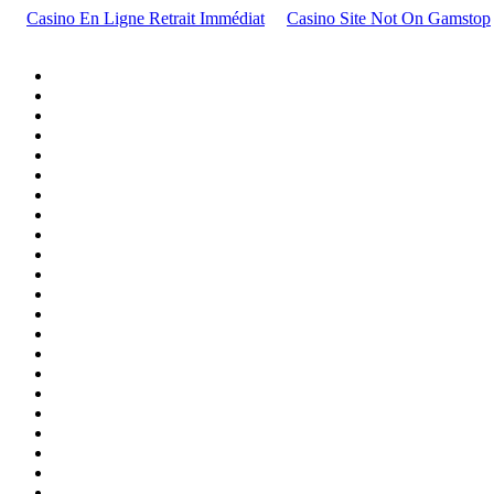
Casino En Ligne Retrait Immédiat
Casino Site Not On Gamstop